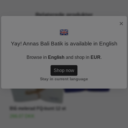
×
Yay! Annas Bali Batik is available in English
Browse in
English
and shop in
EUR
.
Shop now
Stay in current language
Blå melerad FQ-bunt 12 st
266.07 DKK
F
5