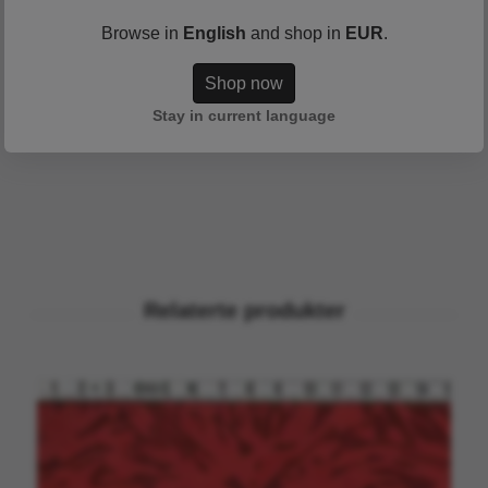
✔ Ornamentalt mönster i grönt & grått
Browse in
English
and shop in
EUR
.
✔ Superkvalitet – ca 360 g/m², 155 cm bred
✔ Framtagna särskilt på vår beställning
Shop now
✔ Handgjort textilhantverk från Indonesien
Stay in current language
Tvätt minst 40 grader.