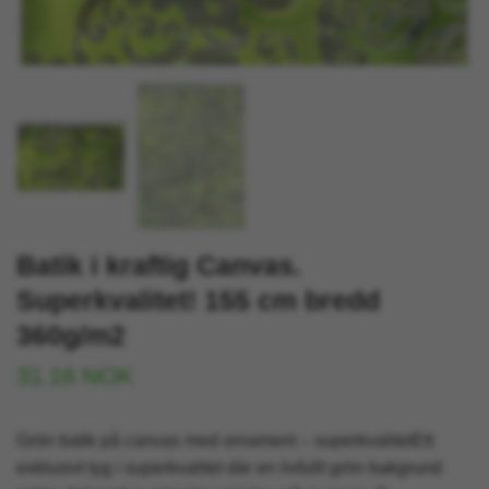
Batik i kraftig Canvas.
Superkvalitet! 155 cm bredd
360g/m2
31.16 NOK
Grön batik på canvas med ornament – superkvalitetEtt
exklusivt tyg i superkvalitet där en livfullt grön bakgrund