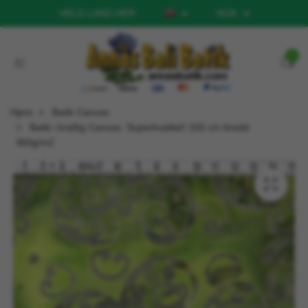
VELG LAND HER
NOK
0
Hjem
Batik Canvas
Batik i kraftig Canvas. Superkvalitet! 155 cm bredd
360g/m2