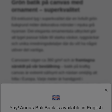
Grön batik på canvas med
ornament – superkvalitet
Ett exklusivt tyg i superkvalitet där en livfullt grön
bakgrund möter dekorativa mönster i mjuka grå
nyanser. Det eleganta ornamentala uttrycket gör
att tyget passar både till starka väskor, ryggsäckar
och unika inredningsdetaljer där du vill ha något
utöver det vanliga.
Canvasen väger ca 360 g/m² och är
framtagna
särskilt på vår beställning
– batik på kraftig
canvas är extremt sällsynt och nästan omöjlig att
hitta i Europa. Varje meter är handgjord i
Indonesien med den traditionella batiktekniken, ett
×
kulturarv och ett exklusivt textilhantverk. Tyget är
slitstarkt, genomfärgat och i praktiken redan
färdigkrympt.
Yay! Annas Bali Batik is available in English