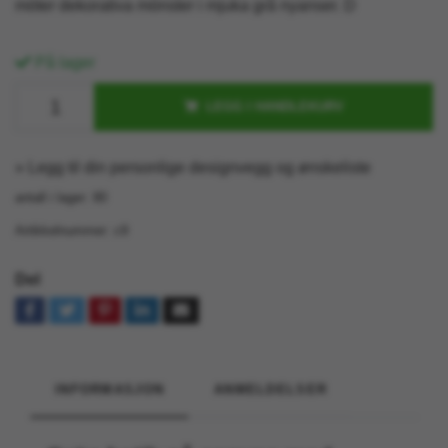
möter dekorativa mönster i mjuka grå nyanser. D
På lager
LEGG I HANDLEKURV
» Legg til din personlige designvegg og ønskeliste
antall i lager:
80
Artikkelnummer:
c9
Del
INFORMASJON
ANMELDELSER