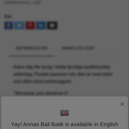
Artikkelnummer:
s102
Del
INFORMASJON
ANMELDELSER
Känn dig lite lyxig i detta ljuvliga batiktryckta
sidentyg. Purple passion när den är som bäst
och allra mest extravagant.
"Because you deserve it".
×
Yay! Annas Bali Batik is available in English