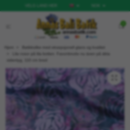
VELG LAND HER
NOK
0
Hjem
Batikksilke med eksepsjonell glans og kvalitet
Lila rosor på lila botten. Favoritmotiv nu även på äkta
sidentyg, 110 cm bred