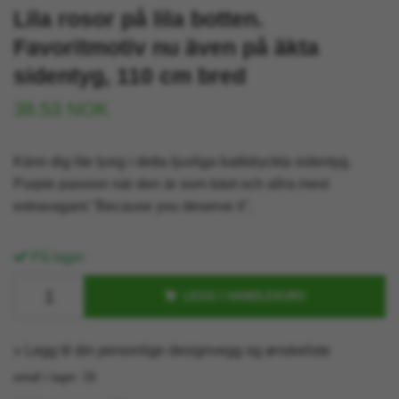
Lila rosor på lila botten.
Favoritmotiv nu även på äkta
sidentyg, 110 cm bred
38.53 NOK
Känn dig lite lyxig i detta ljuvliga batiktryckta sidentyg.
Purple passion när den är som bäst och allra mest
extravagant."Because you deserve it".
På lager
LEGG I HANDLEKURV
» Legg til din personlige designvegg og ønskeliste
antall i lager:
29