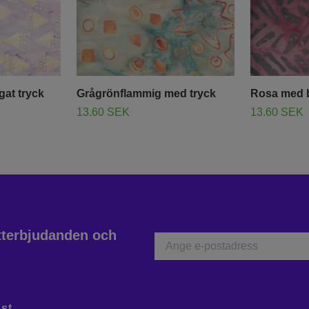
rgat tryck
Grågrönflammig med tryck
Rosa med b
13.60 SEK
13.60 SEK
atterbjudanden och
st