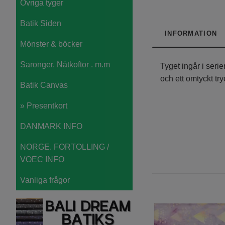
Övriga tyger
Batik Siden
INFORMATION
Mönster & böcker
Saronger, Nätkoftor . m.m
Tyget ingår i seri
och ett omtyckt try
Batik Canvas
» Presentkort
DANMARK INFO
NORGE. FORTOLLING /
VOEC INFO
Vanliga frågor