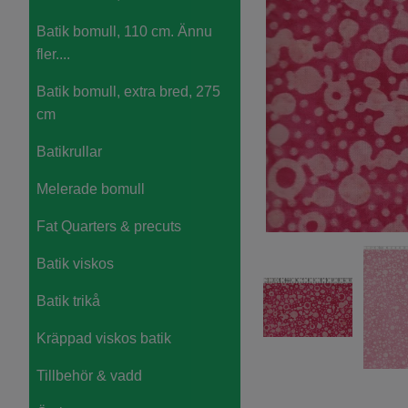
Batik bomull, 110 cm. Ännu
fler....
Batik bomull, extra bred, 275
cm
Batikrullar
Melerade bomull
Fat Quarters & precuts
Batik viskos
Batik trikå
Kräppad viskos batik
Tillbehör & vadd