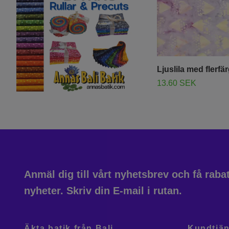
Ljuslila med flerfä
13.60 SEK
Anmäl dig till vårt nyhetsbrev och få rab
nyheter. Skriv din E-mail i rutan.
Äkta batik från Bali
Kundtjän