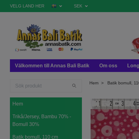
VELG LAND HER
SEK
Välkommen till Annas Bali Batik
Om oss
Long
Hem
Batik bomull, 11
Hem
Trikå/Jersey, Bambu 70% -
Bomull 30%
Batik bomull, 110 cm