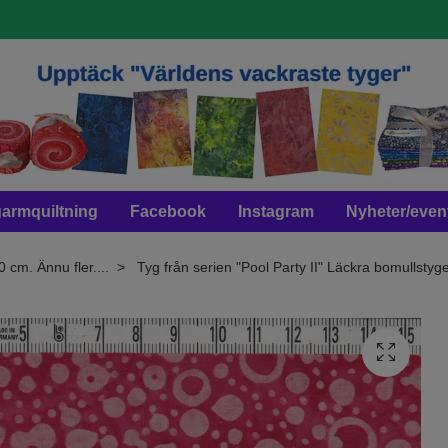
armquiltning
Facebook
Instagram
Nyheter/even
0 cm. Ännu fler....
Tyg från serien "Pool Party II" Läckra bomullsty