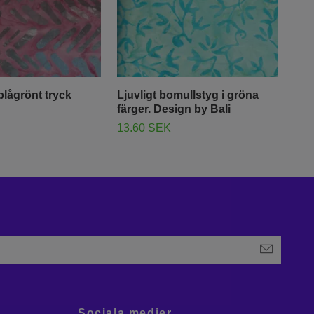
lågrönt tryck
Ljuvligt bomullstyg i gröna
Fle
färger. Design by Bali
fle
13.60 SEK
13.
Sociala medier