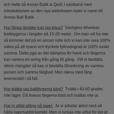
och hette då Annas Batik & Quilt. I samband med
introduktionen av den nya webshopen byter vi namn till
Annas Bali Batik.
Hur långa längder kan jag köpa?
Vanligtvis tillverkas
batiktygerna i längder på 15-20 meter. Om man vill ha mer
så kommer det på en annan rulle och vi kan inte vara 100%
säkra på att nyans och tryckets fyllnadsgrad är 100% exakt
samma. Detta pga av det stämplas för hand och färgerna
kan variera en aning från gång till gång. Vill ni beställa
större mängder så kan vi beställa tillverkning av samma
person och samma färgbad. Men räkna med lång
leveranstid i så fall.
Hur tvättar jag batiktygerna bäst?
Tvätta i 40-60 grader,
inte lägre. Då fixeras färgerna bäst och tvättas inte ur.
Har ni alltid allting på lager.
Ja vi arbetar aktivt med att
hålla lagersaldot korrekt. Men vi lyckas inte alltid för det är