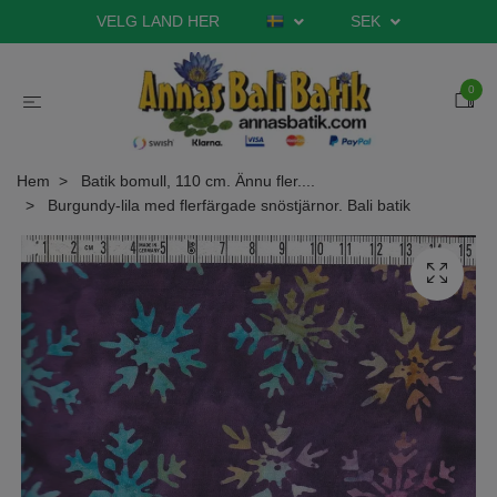
VELG LAND HER
SEK
0
Hem
Batik bomull, 110 cm. Ännu fler....
Burgundy-lila med flerfärgade snöstjärnor. Bali batik