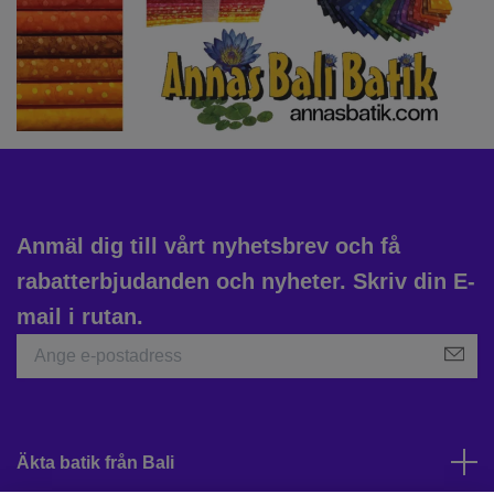
Anmäl dig till vårt nyhetsbrev och få
rabatterbjudanden och nyheter. Skriv din E-
mail i rutan.
Äkta batik från Bali