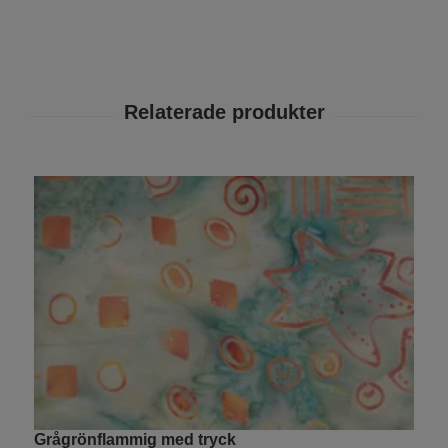
Grågrönflammig med tryck
R