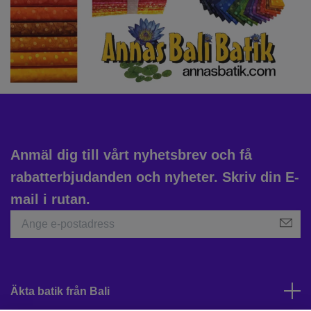
Anmäl dig till vårt nyhetsbrev och få
rabatterbjudanden och nyheter. Skriv din E-
mail i rutan.
Äkta batik från Bali