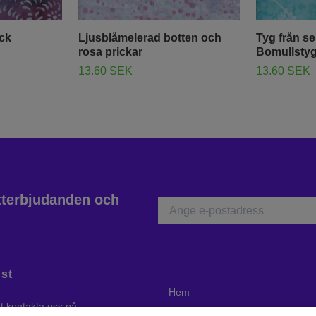
yck
Ljusblåmelerad botten och
Tyg från se
rosa prickar
Bomullstyg 
13.60 SEK
13.60 SEK
atterbjudanden och
st
Hem
tt kontakta oss på
Ångerrätt