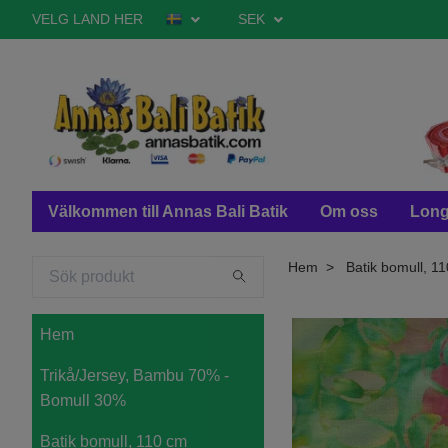
VELG LAND HER
SEK
Välkommen till Annas Bali Batik
Om oss
Long
Hem
Batik bomull, 11
Hem
Trikå/Jersey, Bambu 70% -
Bomull 30%
Batik bomull, 110 cm