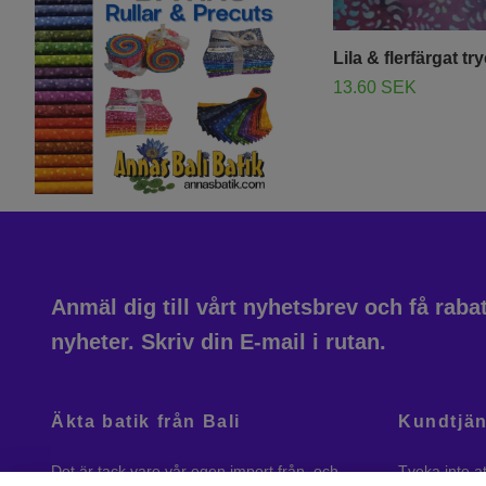
Lila & flerfärgat tr
13.60 SEK
Anmäl dig till vårt nyhetsbrev och få rab
nyheter. Skriv din E-mail i rutan.
Äkta batik från Bali
Kundtjän
Det är tack vare vår egen import från, och
Tveka inte a