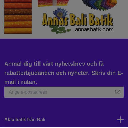
Anmäl dig till vårt nyhetsbrev och få
rabatterbjudanden och nyheter. Skriv din E-
mail i rutan.
Äkta batik från Bali