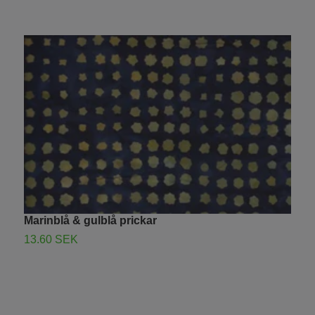
Marinblå & gulblå prickar
G
13.60 SEK
1