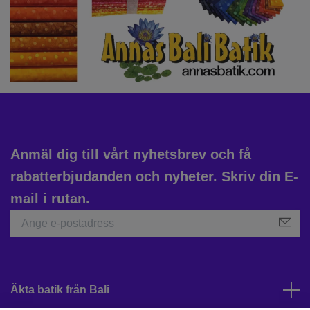
Anmäl dig till vårt nyhetsbrev och få
rabatterbjudanden och nyheter. Skriv din E-
mail i rutan.
Äkta batik från Bali