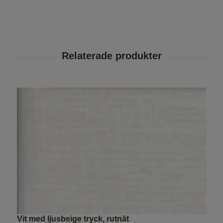
Vit med ljusbeige tryck, rutnät
B