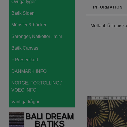
Övriga tyger
INFORMATION
Batik Siden
Mönster & böcker
Mellanblå tropisk
Saronger, Nätkoftor . m.m
Batik Canvas
» Presentkort
DANMARK INFO
NORGE. FORTOLLING /
VOEC INFO
Vanliga frågor