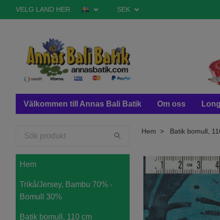
VELG LAND HER
SEK
Välkommen till Annas Bali Batik
Om oss
Long
Hem
Batik bomull, 1
Hem
Trikå/Jersey, Bambu 70% -
Bomull 30%
Batik bomull, 110 cm