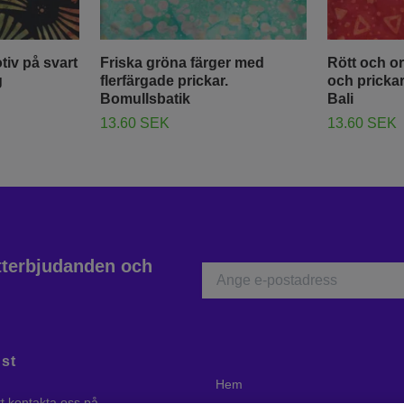
tiv på svart
Friska gröna färger med
Rött och o
g
flerfärgade prickar.
och prickar
Bomullsbatik
Bali
13.60 SEK
13.60 SEK
atterbjudanden och
st
Hem
tt kontakta oss på