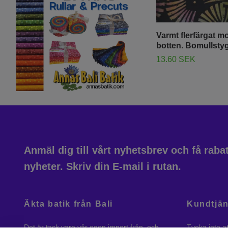
Varmt flerfärgat mo
botten. Bomullsty
13.60 SEK
Anmäl dig till vårt nyhetsbrev och få rab
nyheter. Skriv din E-mail i rutan.
Äkta batik från Bali
Kundtjän
Det är tack vare vår egen import från, och
Tveka inte a