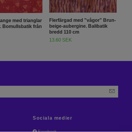
Flerfärgad med "vågor" Brun-
range med trianglar
Löv
beige-aubergine. Balibatik
. Bomullsbatik från
Bat
bredd 110 cm
13.
13.60 SEK
Sociala medier
Facebook