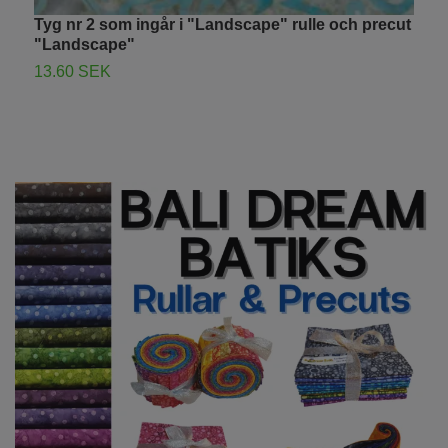
Tyg nr 2 som ingår i "Landscape" rulle och precut
R
"Landscape"
B
13.60 SEK
1