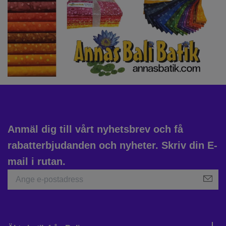
Anmäl dig till vårt nyhetsbrev och få
rabatterbjudanden och nyheter. Skriv din E-
mail i rutan.