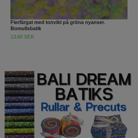
S
Flerfärgat med tonvikt på gröna nyanser.
c
Bomullsbatik
1
13.60 SEK