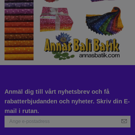
Anmäl dig till vårt nyhetsbrev och få
rabatterbjudanden och nyheter. Skriv din E-
mail i rutan.