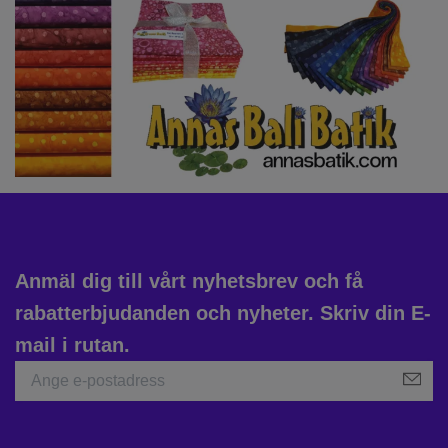
Anmäl dig till vårt nyhetsbrev och få
rabatterbjudanden och nyheter. Skriv din E-
mail i rutan.