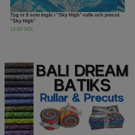
Tyg nr 8 som ingår i "Sky High"-rulle och precut
L
"Sky High"
B
13.60 SEK
1