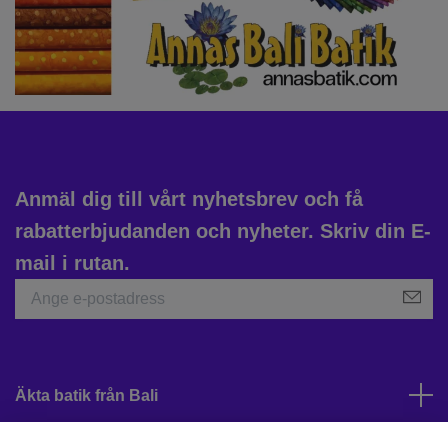
Anmäl dig till vårt nyhetsbrev och få
rabatterbjudanden och nyheter. Skriv din E-
mail i rutan.
Äkta batik från Bali