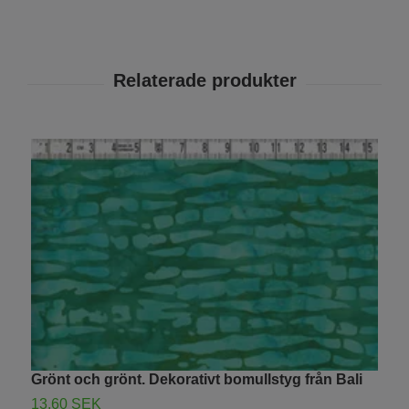
Grönt och grönt. Dekorativt bomullstyg från Bali
M
B
13.60 SEK