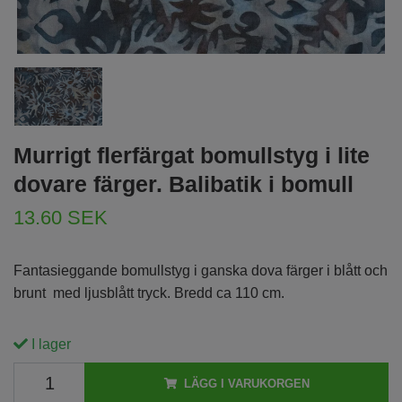
Murrigt flerfärgat bomullstyg i lite
dovare färger. Balibatik i bomull
13.60 SEK
Fantasieggande bomullstyg i ganska dova färger i blått och
brunt med ljusblått tryck. Bredd ca 110 cm.
I lager
LÄGG I VARUKORGEN