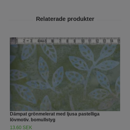
Dämpat grönmelerat med ljusa pastelliga
C
lövmotiv. bomullstyg
c
13.60 SEK
1