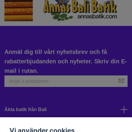
Anmäl dig till vårt nyhetsbrev och få
rabatterbjudanden och nyheter. Skriv din E-
mail i rutan.
Äkta batik från Bali
Kundtjänst
Vi använder cookies