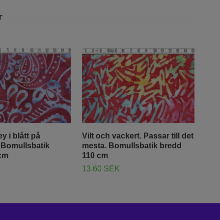
y i blått på
Vilt och vackert. Passar till det
Bru
 Bomullsbatik
mesta. Bomullsbatik bredd
mön
cm
110 cm
Bat
13.60 SEK
13.