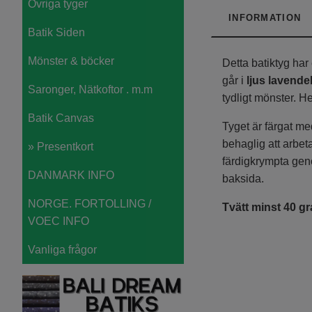
Övriga tyger
INFORMATION
Batik Siden
Mönster & böcker
Detta batiktyg har
går i
ljus lavendel
Saronger, Nätkoftor . m.m
tydligt mönster. 
Batik Canvas
Tyget är färgat med
behaglig att arbeta
» Presentkort
färdigkrympta gen
DANMARK INFO
baksida.
NORGE. FORTOLLING /
Tvätt minst 40 gr
VOEC INFO
Vanliga frågor