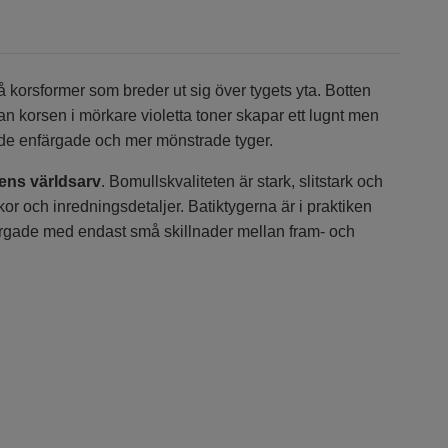
å korsformer som breder ut sig över tygets yta. Botten
an korsen i mörkare violetta toner skapar ett lugnt men
åde enfärgade och mer mönstrade tyger.
ens världsarv
. Bomullskvaliteten är stark, slitstark och
äskor och inredningsdetaljer. Batiktygerna är i praktiken
ärgade med endast små skillnader mellan fram- och