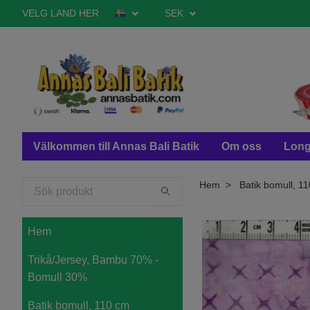
VELG LAND HER
SEK
Välkommen till Annas Bali Batik
Om oss
Long
Hem
Batik bomull, 1
Hem
Trikå/Jersey, Bambu 70% -
Bomull 30%
Batik bomull, 110 cm