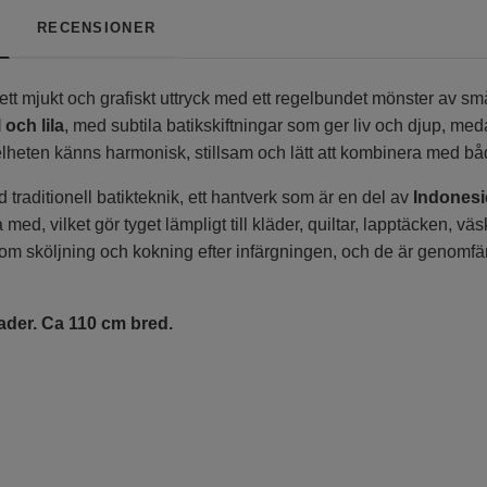
RECENSIONER
 ett mjukt och grafiskt uttryck med ett regelbundet mönster av sm
 och lila
, med subtila batikskiftningar som ger liv och djup, med
Helheten känns harmonisk, stillsam och lätt att kombinera med b
 traditionell batikteknik, ett hantverk som är en del av
Indonesi
 med, vilket gör tyget lämpligt till kläder, quiltar, lapptäcken, v
om sköljning och kokning efter infärgningen, och de är genomf
ader. Ca 110 cm bred.