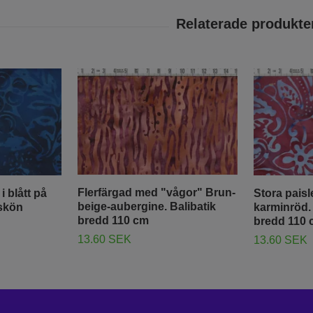
Flerfärgad med "vågor" Brun-
 blått på
Stora paisle
beige-aubergine. Balibatik
 skön
karminröd.
bredd 110 cm
bredd 110 
13.60 SEK
13.60 SEK