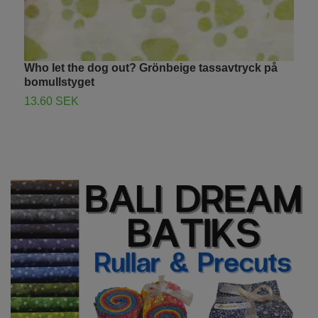
Who let the dog out? Grönbeige tassavtryck på
F
bomullstyget
B
13.60 SEK
1