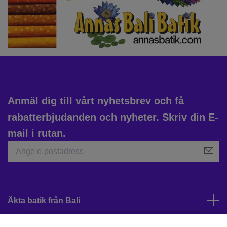
Anmäl dig till vårt nyhetsbrev och få
rabatterbjudanden och nyheter. Skriv din E-
mail i rutan.
Äkta batik från Bali