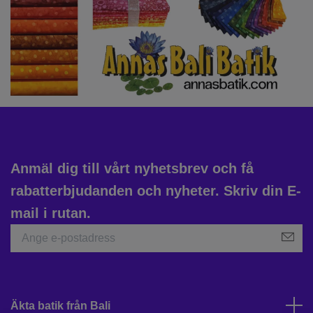
Anmäl dig till vårt nyhetsbrev och få
rabatterbjudanden och nyheter. Skriv din E-
mail i rutan.
Äkta batik från Bali