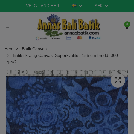
VELG LAND HER
SEK
0
Hem
Batik Canvas
Batik i kraftig Canvas. Superkvalitet! 155 cm bredd, 360
g/m2