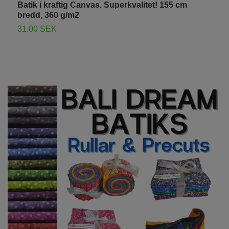
Batik i kraftig Canvas. Superkvalitet! 155 cm
B
bredd, 360 g/m2
b
31.00 SEK
S