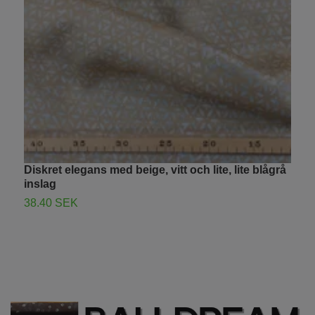
Diskret elegans med beige, vitt och lite, lite blågrå
inslag
H
38.40 SEK
B
3