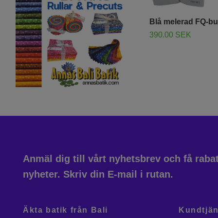
Blå melerad FQ-bu
390.00 SEK
Anmäl dig till vårt nyhetsbrev och få rab
nyheter. Skriv din E-mail i rutan.
Äkta batik från Bali
Kundtjän