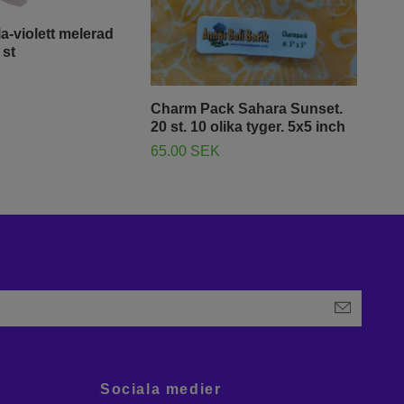
la-violett melerad
 st
K
Charm Pack Sahara Sunset.
Fat
20 st. 10 olika tyger. 5x5 inch
Sun
65.00 SEK
400
Sociala medier