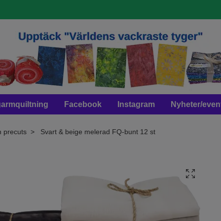
armquiltning
Facebook
Instagram
Nyheter/even
h precuts
Svart & beige melerad FQ-bunt 12 st