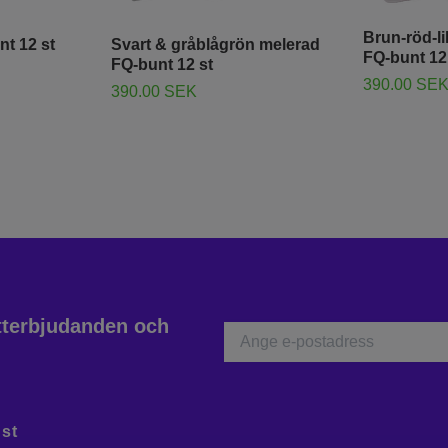
Brun-röd-li
nt 12 st
Svart & gråblågrön melerad
FQ-bunt 12
FQ-bunt 12 st
390.00 SE
390.00 SEK
atterbjudanden och
st