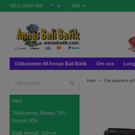
VELG LAND HER
SEK
Välkommen till Annas Bali Batik
Om oss
Long
Hem
Fat quarters oc
Hem
Trikå/Jersey, Bambu 70% -
Bomull 30%
Batik bomull, 110 cm