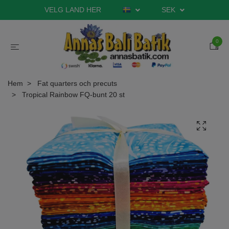
VELG LAND HER
SEK
0
Hem
Fat quarters och precuts
Tropical Rainbow FQ-bunt 20 st