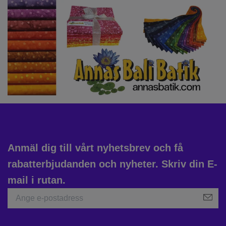
Anmäl dig till vårt nyhetsbrev och få
rabatterbjudanden och nyheter. Skriv din E-
mail i rutan.