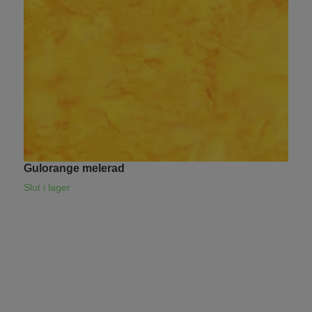
Gulorange melerad
L
1
Slut i lager