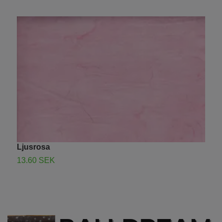
Ljusrosa
G
13.60 SEK
S