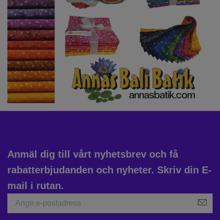
Anmäl dig till vårt nyhetsbrev och få
rabatterbjudanden och nyheter. Skriv din E-
mail i rutan.