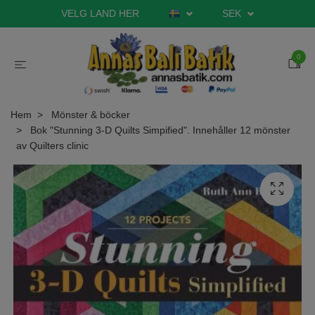
VELG LAND HER
SEK
0
Hem
Mönster & böcker
Bok "Stunning 3-D Quilts Simpified". Innehåller 12 mönster
av Quilters clinic