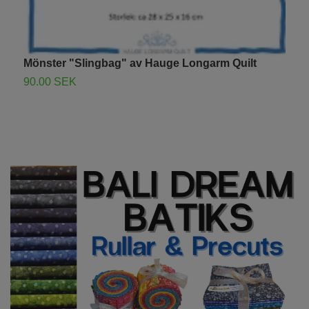
R
1
Mönster "Slingbag" av Hauge Longarm Quilt
90.00 SEK