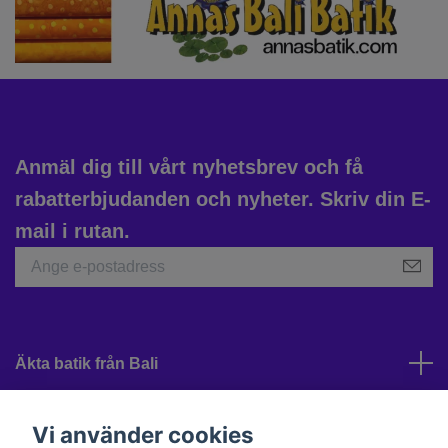
Anmäl dig till vårt nyhetsbrev och få
rabatterbjudanden och nyheter. Skriv din E-
mail i rutan.
Äkta batik från Bali
Kundtjänst
Vi använder cookies