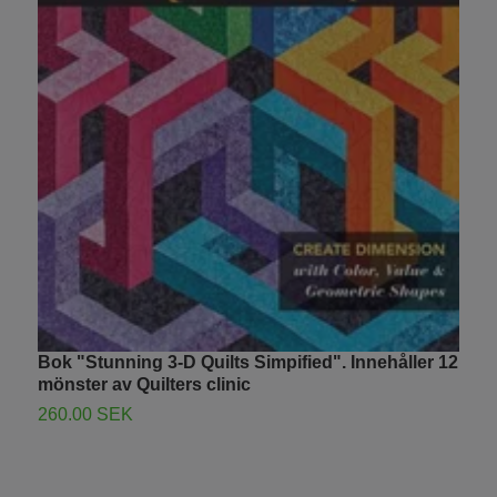
Bok "Stunning 3-D Quilts Simpified". Innehåller 12
S
mönster av Quilters clinic
4
260.00 SEK