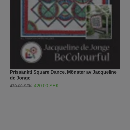
Prissänkt! Square Dance. Mönster av Jacqueline
B
de Jonge
m
420.00 SEK
470.00 SEK
2