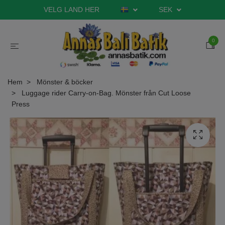
VELG LAND HER
SEK
0
Hem
Mönster & böcker
Luggage rider Carry-on-Bag. Mönster från Cut Loose
Press