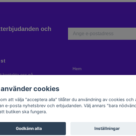
atterbjudanden och
st
Hem
tt kontakta oss på
Ångerrätt
atik.com
eller ring oss på +46 70
 använder cookies
komna att besöka oss i Dals Ed
er ring först så att vi är på plats!
om att välja "acceptera alla" tillåter du användning av cookies och 
kan e-posta nyhetsbrev och erbjudanden. Välj annars "bara nödvänd
att butiken ska fungera.
Godkänn alla
Inställningar