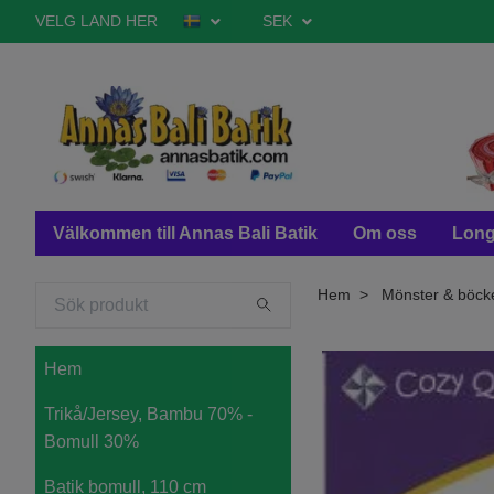
VELG LAND HER
SEK
Välkommen till Annas Bali Batik
Om oss
Long
Hem
Mönster & böck
Hem
Trikå/Jersey, Bambu 70% -
Bomull 30%
Batik bomull, 110 cm