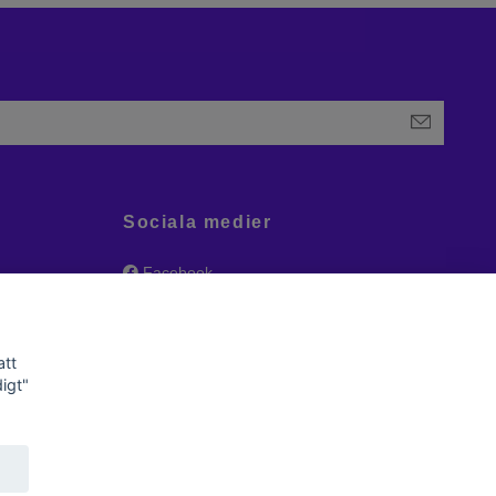
Sociala medier
Facebook
Instagram
att
igt"