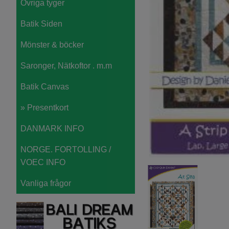
Övriga tyger
Batik Siden
Mönster & böcker
Saronger, Nätkoftor . m.m
Batik Canvas
» Presentkort
DANMARK INFO
NORGE. FORTOLLING /
VOEC INFO
Vanliga frågor