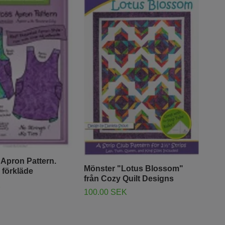
 Apron Pattern.
Mönster "Lotus Blossom"
Mön
 förkläde
från Cozy Quilt Designs
Coz
K
100.00 SEK
120