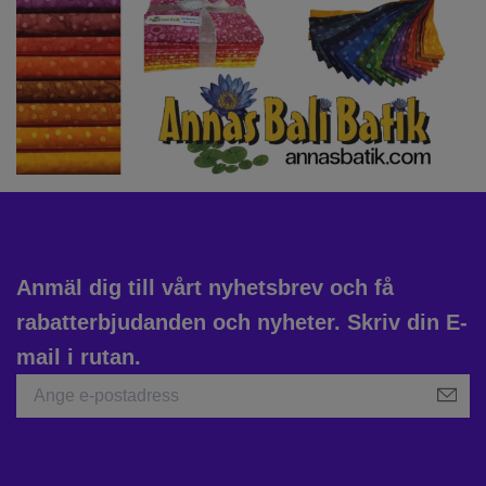
Anmäl dig till vårt nyhetsbrev och få
rabatterbjudanden och nyheter. Skriv din E-
mail i rutan.