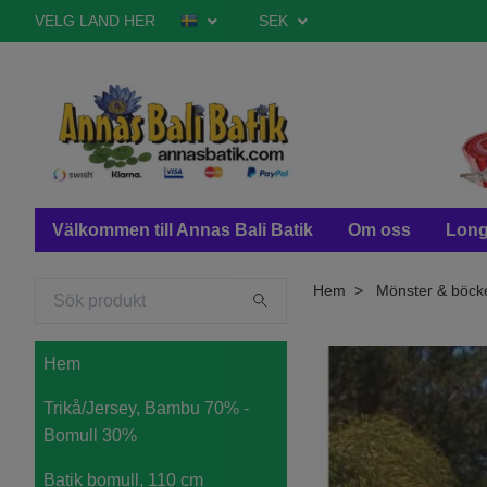
VELG LAND HER
SEK
Välkommen till Annas Bali Batik
Om oss
Long
Hem
Mönster & böck
Hem
Trikå/Jersey, Bambu 70% -
Bomull 30%
Batik bomull, 110 cm