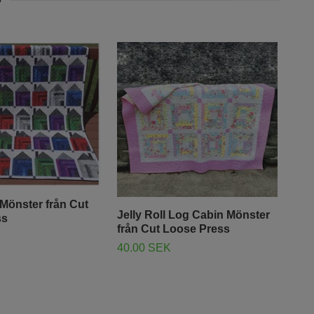
Mönster från Cut
Jelly Roll Log Cabin Mönster
ss
från Cut Loose Press
40.00 SEK
Mön
Hau