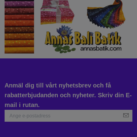
Anmäl dig till vårt nyhetsbrev och få
rabatterbjudanden och nyheter. Skriv din E-
mail i rutan.