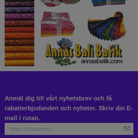
Anmäl dig till vårt nyhetsbrev och få
rabatterbjudanden och nyheter. Skriv din E-
mail i rutan.