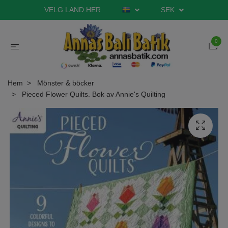
VELG LAND HER
SEK
0
Hem
Mönster & böcker
Pieced Flower Quilts. Bok av Annie's Quilting