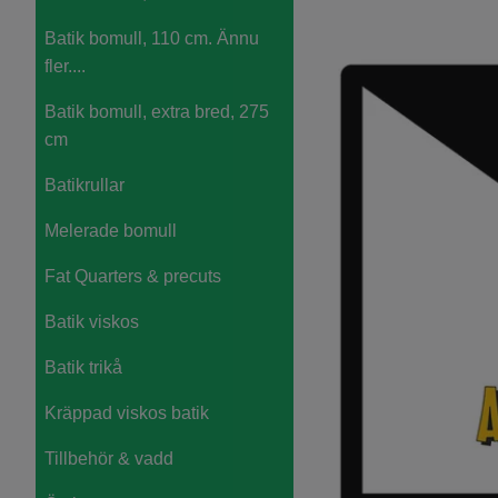
Batik bomull, 110 cm. Ännu
fler....
Batik bomull, extra bred, 275
cm
Batikrullar
Melerade bomull
Fat Quarters & precuts
Batik viskos
Batik trikå
Kräppad viskos batik
Tillbehör & vadd