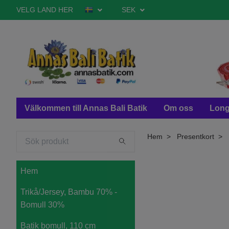
VELG LAND HER
SEK
Välkommen till Annas Bali Batik
Om oss
Long
Hem
Presentkort
Hem
Trikå/Jersey, Bambu 70% -
Bomull 30%
Batik bomull, 110 cm