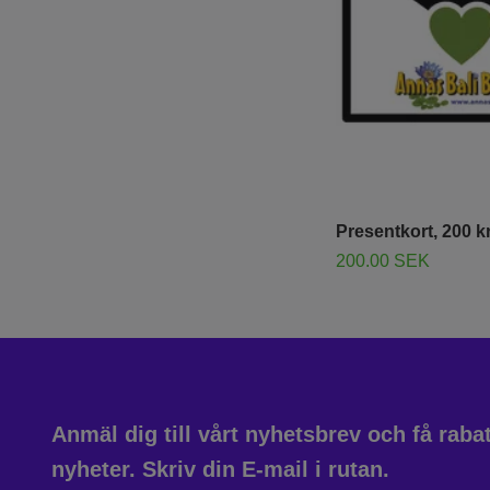
Presentkort, 200 k
200.00 SEK
Anmäl dig till vårt nyhetsbrev och få rab
nyheter. Skriv din E-mail i rutan.