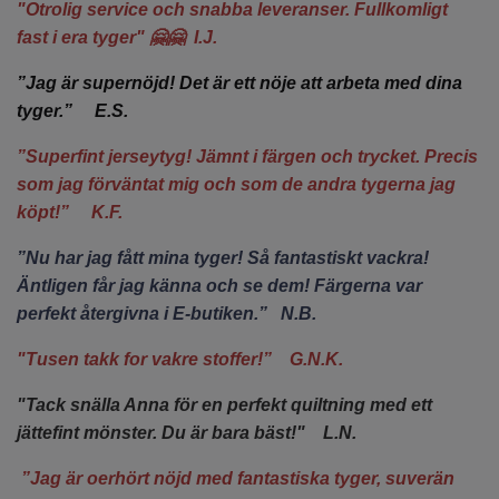
"Otrolig service och snabba leveranser. Fullkomligt
fast i era tyger" 🤗🤗 I.J.
”Jag är supernöjd! Det är ett nöje att arbeta med dina
tyger.” E.S.
”Superfint jerseytyg! Jämnt i färgen och trycket. Precis
som jag förväntat mig och som de andra tygerna jag
köpt!” K.F.
”Nu har jag fått mina tyger! Så fantastiskt vackra!
Äntligen får jag känna och se
dem! Färgerna var
perfekt återgivna i E-butiken.” N.B.
"Tusen takk for vakre stoffer!” G.N.K.
"Tack snälla Anna för en perfekt quiltning med ett
jättefint mönster. Du är bara bäst!" L.N.
”Jag är oerhört nöjd med fantastiska tyger, suverän