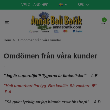
VELG LAND HER
SEK
0
Hem
Omdömen från våra kunder
Omdömen från våra kunder
.
”Jag är supernöjd!!! Tygerna är fantastiska!” L.E.
"Helt underbart fint tyg. Bra kvalité. Så vackert. 💖"
E.A
"Så galet lycklig att jag hittade er webbshop!" A.D.