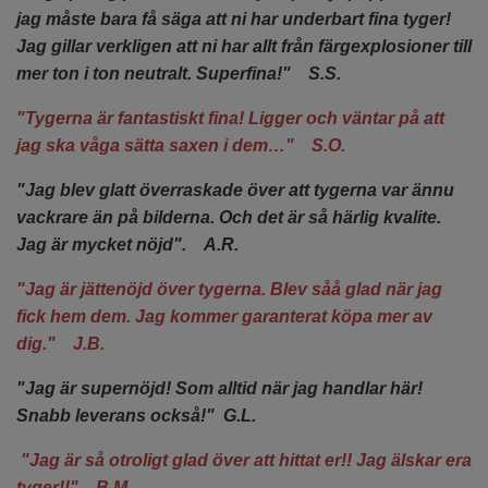
jag måste bara få säga att ni har underbart fina tyger!
Jag gillar verkligen att ni har allt från färgexplosioner till
mer ton i ton neutralt. Superfina!" S.S.
"Tygerna är fantastiskt fina! Ligger och väntar på att
jag ska våga sätta saxen i dem…" S.O.
"Jag blev glatt överraskade över att tygerna var ännu
vackrare än på bilderna. Och det är så härlig kvalite.
Jag är mycket nöjd". A.R.
"Jag är jättenöjd över tygerna. Blev såå glad när jag
fick hem dem. Jag kommer garanterat köpa mer av
dig." J.B.
"Jag är supernöjd! Som alltid när jag handlar här!
Snabb leverans också!" G.L.
"Jag är så otroligt glad över att hittat er!! Jag älskar era
tyger!!" B.M.