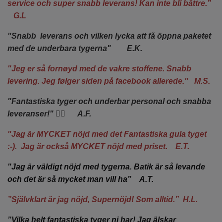
service och super snabb leverans!
Kan inte bli bättre.”
G.L
"Snabb leverans och vilken lycka att få öppna paketet
med de underbara tygerna" E.K.
"Jeg er så fornøyd med de vakre stoffene. Snabb
levering. Jeg følger siden på facebook allerede." M.S.
"Fantastiska tyger och underbar personal och snabba
leveranser!" 👍🏻 A.F.
"Jag är MYCKET nöjd med det Fantastiska gula tyget
:-). Jag är också MYCKET nöjd med priset. E.T.
"Jag är väldigt nöjd med tygerna. Batik är så levande
och det är så mycket man vill ha” A.T.
”Självklart är jag nöjd, Supernöjd! Som alltid.” H.L.
”Vilka helt fantastiska tyger ni har! Jag älskar