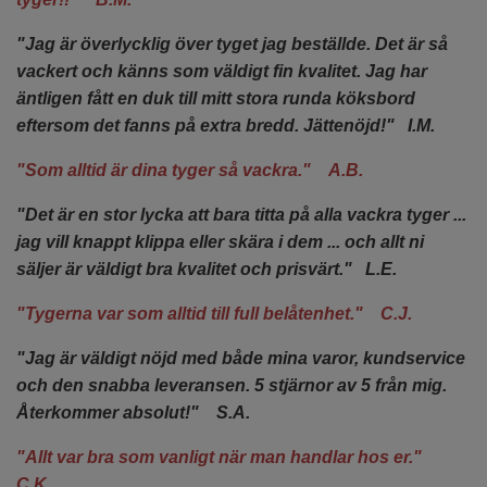
"Jag är överlycklig över tyget jag beställde. Det är så
vackert och känns som väldigt fin kvalitet. Jag har
äntligen fått en duk till mitt stora runda köksbord
eftersom det fanns på extra bredd. Jättenöjd!" I.M.
"Som alltid är dina tyger så vackra." A.B.
"Det är en stor lycka att bara titta på alla vackra tyger ...
jag vill knappt klippa eller skära i dem ... och allt ni
säljer är väldigt bra kvalitet och prisvärt." L.E.
"Tygerna var som alltid till full belåtenhet." C.J.
"Jag är väldigt nöjd med både mina varor, kundservice
och den snabba leveransen. 5 stjärnor av 5 från mig.
Återkommer absolut!" S.A.
"Allt var bra som vanligt när man handlar hos er."
C.K.