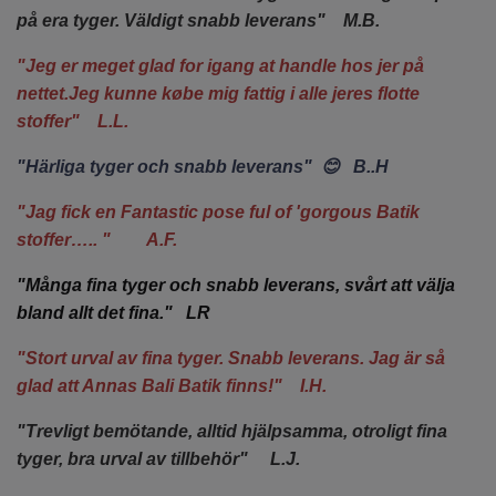
på era tyger. Väldigt snabb leverans" M.B.
"Jeg er meget glad for igang at handle hos jer på
nettet.Jeg kunne købe mig fattig i alle jeres flotte
stoffer" L.L.
"Härliga tyger och snabb leverans" 😊 B..H
"Jag fick en Fantastic pose ful of 'gorgous Batik
stoffer….. " A.F.
"Många fina tyger och snabb leverans, svårt att välja
bland allt det fina." LR
"Stort urval av fina tyger. Snabb leverans. Jag är så
glad att Annas Bali Batik finns!" I.H.
"Trevligt bemötande, alltid hjälpsamma, otroligt fina
tyger, bra urval av tillbehör" L.J.