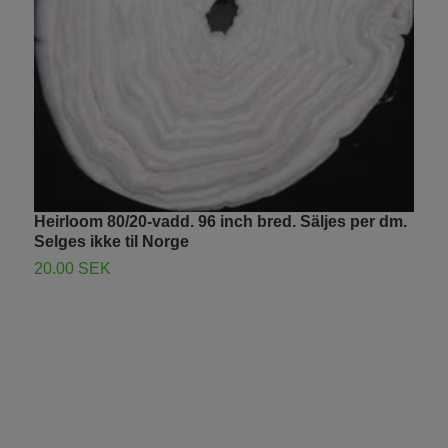
R
9
Heirloom 80/20-vadd. 96 inch bred. Säljes per dm.
Selges ikke til Norge
20.00 SEK