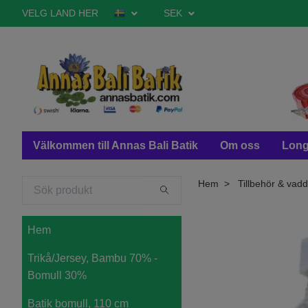
VELG LAND HER
SEK
Välkommen till Annas Bali Batik
Om oss
Long
Hem
Tillbehör & vadd
Hem
Trikå/Jersey, Bambu 70% -
Bomull 30%
Batik bomull, 110 cm