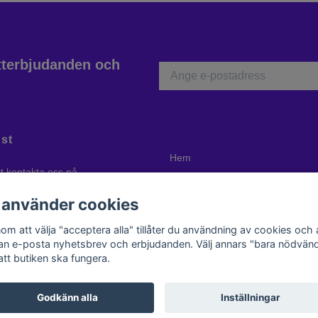
atterbjudanden och
st
Hem
tt kontakta oss på
Ångerrätt
atik.com
eller ring oss på +46 70
 använder cookies
komna att besöka oss i Dals Ed
er ring först så att vi är på plats!
om att välja "acceptera alla" tillåter du användning av cookies och 
kan e-posta nyhetsbrev och erbjudanden. Välj annars "bara nödvänd
att butiken ska fungera.
Godkänn alla
Inställningar