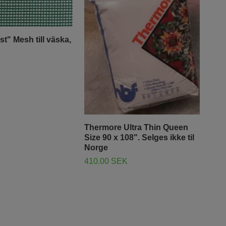
t" Mesh till väska,
Thermore Ultra Thin Queen
Size 90 x 108". Selges ikke til
Norge
Fol
410.00 SEK
2 ya
Frå
70.