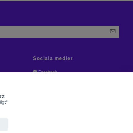
Sociala medier
Facebook
Instagram
att
igt"