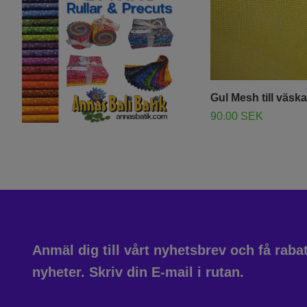
Gul Mesh till väska
90.00 SEK
Anmäl dig till vårt nyhetsbrev och få rab
nyheter. Skriv din E-mail i rutan.