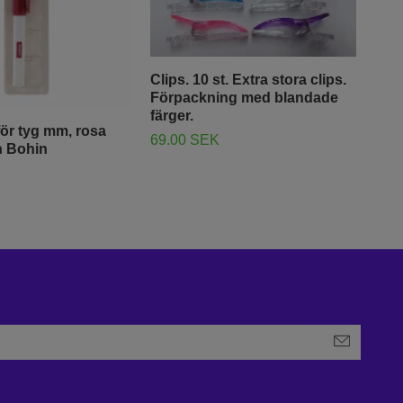
Clips. 10 st. Extra stora clips.
Förpackning med blandade
färger.
ör tyg mm, rosa
45 
69.00 SEK
n Bohin
frå
K
160