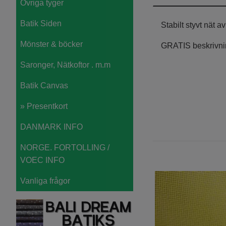
Övriga tyger
Batik Siden
Stabilt styvt nät 
Mönster & böcker
GRATIS beskrivnin
Saronger, Nätkoftor . m.m
Batik Canvas
» Presentkort
DANMARK INFO
NORGE. FORTOLLING /
VOEC INFO
Vanliga frågor