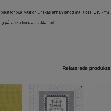
av plast för bl.a väskor. Önskas annan längd maila oss! 145 kr/m
g på väska finns att ladda ner!