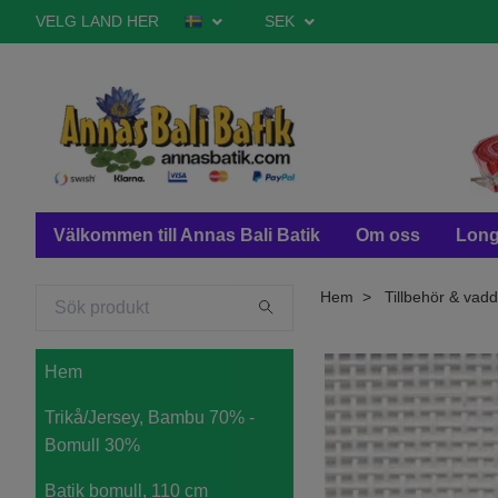
VELG LAND HER
SEK
Välkommen till Annas Bali Batik
Om oss
Long
Hem
Tillbehör & vadd
Hem
Trikå/Jersey, Bambu 70% -
Bomull 30%
Batik bomull, 110 cm