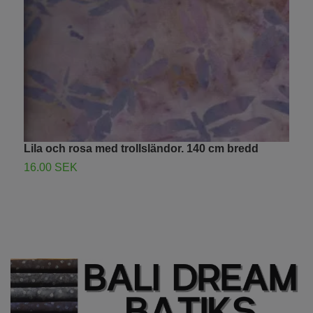
Lila och rosa med trollsländor. 140 cm bredd
B
b
16.00 SEK
1