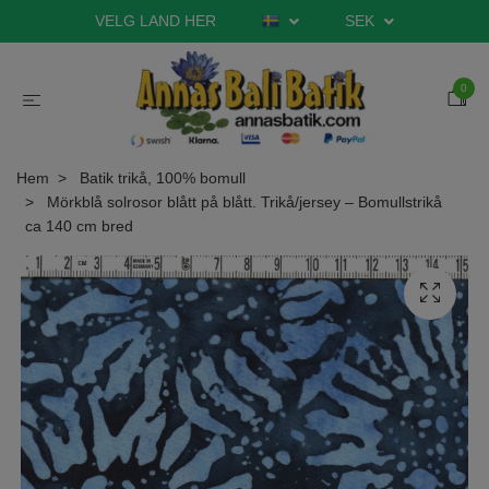
VELG LAND HER
SEK
0
Hem
Batik trikå, 100% bomull
Mörkblå solrosor blått på blått. Trikå/jersey – Bomullstrikå
ca 140 cm bred