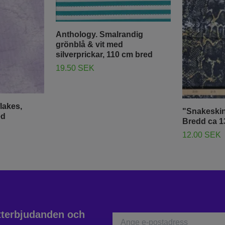
Anthology. Smalrandig
grönblå & vit med
silverprickar, 110 cm bred
19.50 SEK
flakes,
"Snakeskin
ed
Bredd ca 1
12.00 SEK
atterbjudanden och