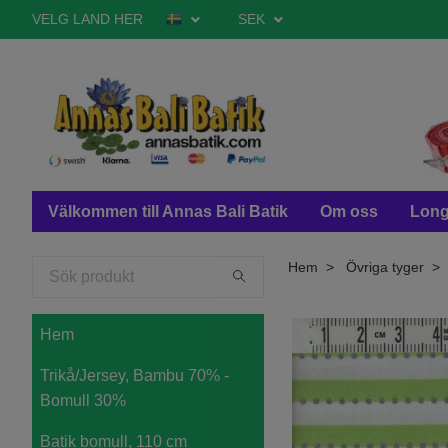
VELG LAND HER
SEK
Välkommen till Annas Bali Batik
Om oss
Long
Hem
Övriga tyger
Hem
Trikå/Jersey, Bambu 70% -
Bomull 30%
Batik bomull, 110 cm