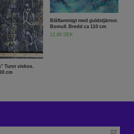
Blåflammigt med guldstjärnor.
Bomull. Bredd ca 110 cm
12.00 SEK
Ant
& v
bre
19.
" Tunn viskos.
30 cm