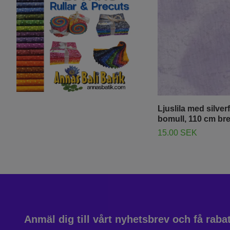
Ljuslila med silver
bomull, 110 cm br
15.00 SEK
Anmäl dig till vårt nyhetsbrev och få rab