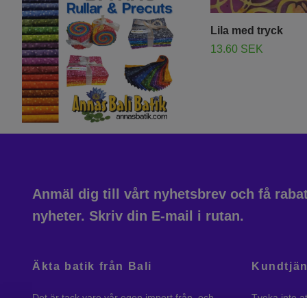
Lila med tryck
13.60 SEK
Anmäl dig till vårt nyhetsbrev och få rab
nyheter. Skriv din E-mail i rutan.
Äkta batik från Bali
Kundtjän
Det är tack vare vår egen import från, och
Tveka inte a