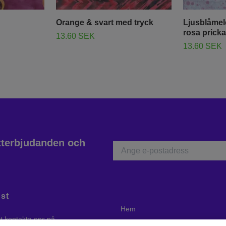
Orange & svart med tryck
Ljusblåmel
rosa pricka
13.60 SEK
13.60 SEK
atterbjudanden och
st
Hem
tt kontakta oss på
Ångerrätt