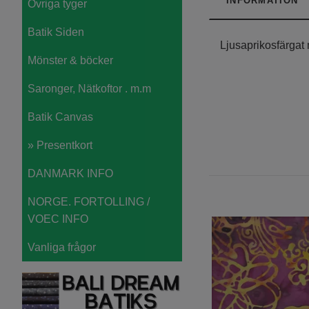
INFORMATION
Övriga tyger
Batik Siden
Ljusaprikosfärgat 
Mönster & böcker
Saronger, Nätkoftor . m.m
Batik Canvas
» Presentkort
DANMARK INFO
NORGE. FORTOLLING /
VOEC INFO
Vanliga frågor