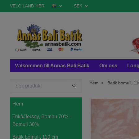
VELG LAND HER
SEK
Välkommen till Annas Bali Batik
Om oss
Long
Hem
Batik bomull, 11
Hem
Trikå/Jersey, Bambu 70% -
Bomull 30%
Batik bomull, 110 cm