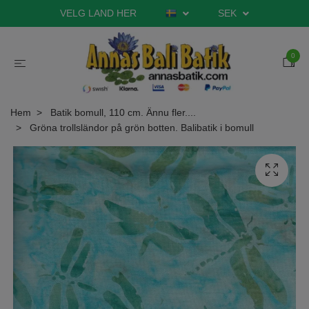
VELG LAND HER
SEK
0
Hem
Batik bomull, 110 cm. Ännu fler....
Gröna trollsländor på grön botten. Balibatik i bomull