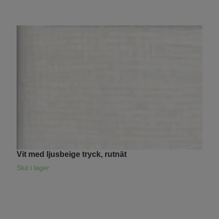
Vit med ljusbeige tryck, rutnät
L
1
Slut i lager