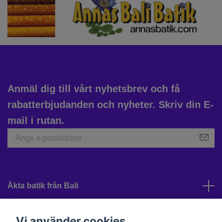
Anmäl dig till vårt nyhetsbrev och få
rabatterbjudanden och nyheter. Skriv din E-
mail i rutan.
Äkta batik från Bali
Kundtjänst
Vi använder cookies