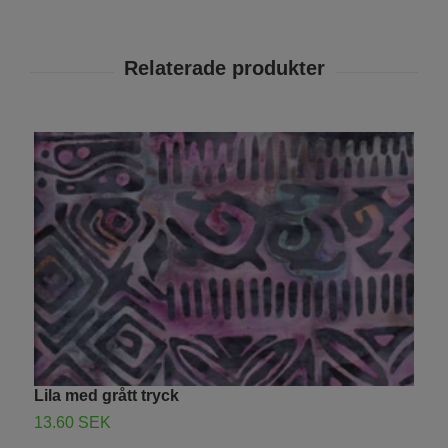
Lila med grått tryck
L
13.60 SEK
1