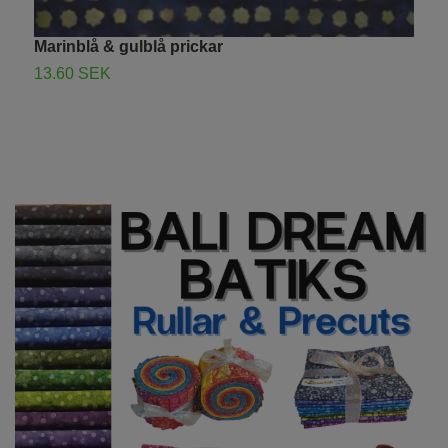
Marinblå & gulblå prickar
T
g
13.60 SEK
1