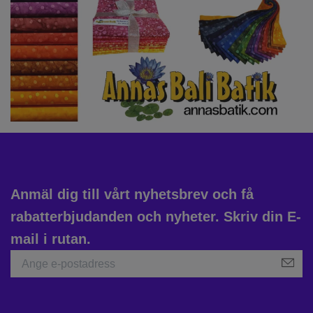
Anmäl dig till vårt nyhetsbrev och få
rabatterbjudanden och nyheter. Skriv din E-
mail i rutan.