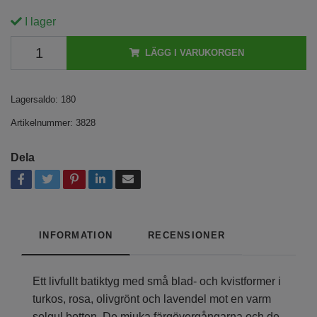
I lager
LÄGG I VARUKORGEN
Lagersaldo:
180
Artikelnummer:
3828
Dela
INFORMATION
RECENSIONER
Ett livfullt batiktyg med små blad- och kvistformer i
turkos, rosa, olivgrönt och lavendel mot en varm
solgul botten. De mjuka färgövergångarna och de