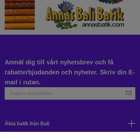
Anmäl dig till vårt nyhetsbrev och få
rabatterbjudanden och nyheter. Skriv din E-
mail i rutan.
Äkta batik från Bali