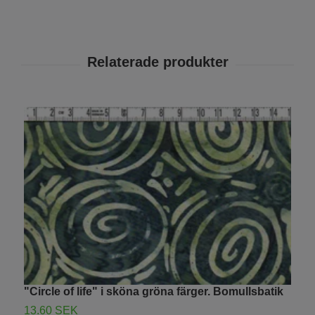
"Circle of life" i sköna gröna färger. Bomullsbatik
B
c
13.60 SEK