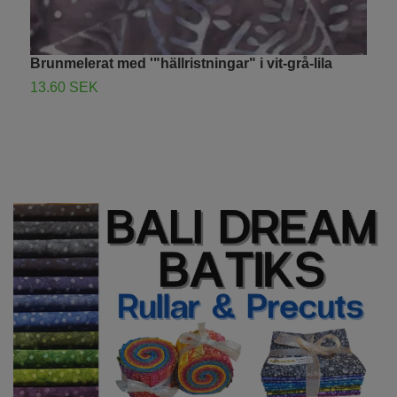
Brunmelerat med '"hällristningar" i vit-grå-lila
L
f
13.60 SEK
1