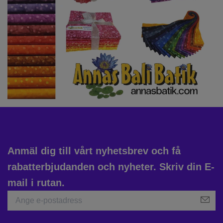
Anmäl dig till vårt nyhetsbrev och få
rabatterbjudanden och nyheter. Skriv din E-
mail i rutan.