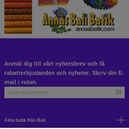
Anmäl dig till vårt nyhetsbrev och få
rabatterbjudanden och nyheter. Skriv din E-
mail i rutan.
Äkta batik från Bali