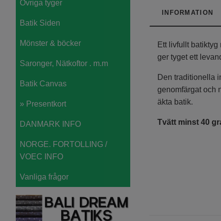
Övriga tyger
INFORMATION
Batik Siden
Mönster & böcker
Ett livfullt batik
ger tyget ett leva
Saronger, Nätkoftor . m.m
Den traditionella 
Batik Canvas
genomfärgat och nä
äkta batik.
» Presentkort
Tvätt minst 40 gr
DANMARK INFO
NORGE. FORTOLLING /
VOEC INFO
Vanliga frågor