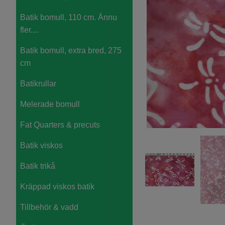
Batik bomull, 110 cm. Ännu
fler....
Batik bomull, extra bred, 275
cm
Batikrullar
Melerade bomull
Fat Quarters & precuts
Batik viskos
Batik trikå
Kräppad viskos batik
Tillbehör & vadd