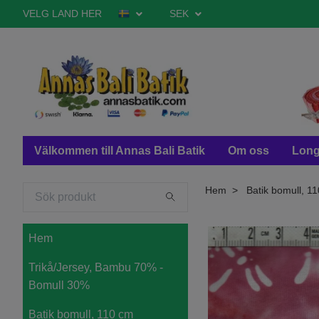
VELG LAND HER
SEK
Välkommen till Annas Bali Batik
Om oss
Long
Hem
Batik bomull, 1
Hem
Trikå/Jersey, Bambu 70% -
Bomull 30%
Batik bomull, 110 cm