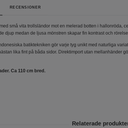
RECENSIONER
tyg med små vita trollsländor mot en melerad botten i hallonröda, 
nde djup medan de ljusa mönstren skapar fin kontrast och rörelse
indonesiska batiktekniken gör varje tyg unikt med naturliga variat
stan lika fint på båda sidor. Direktimport utan mellanhänder gör
ader. Ca 110 cm bred.