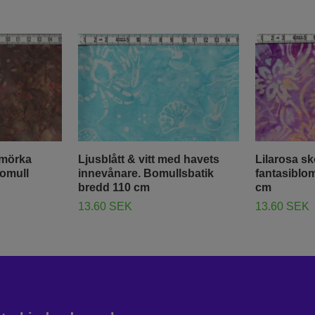
i mörka
Ljusblått & vitt med havets
Lilarosa s
bomull
innevånare. Bomullsbatik
fantasiblo
bredd 110 cm
cm
13.60 SEK
13.60 SEK