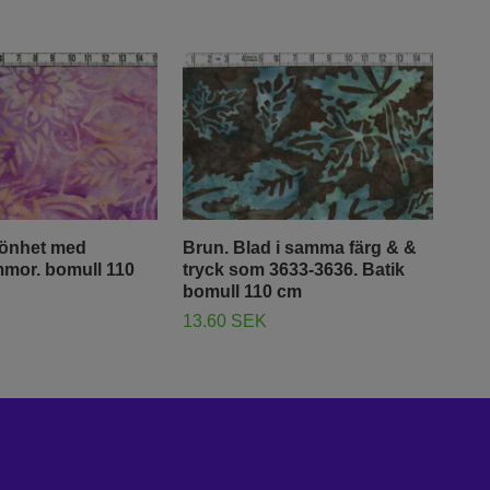
könhet med
Brun. Blad i samma färg & &
Nat
mmor. bomull 110
tryck som 3633-3636. Batik
härl
bomull 110 cm
110
13.60 SEK
13.